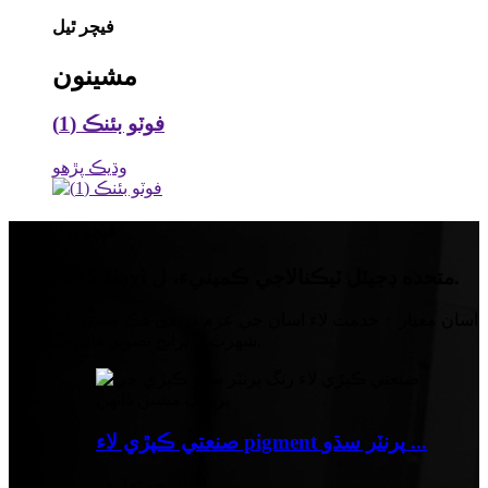
فيچر ٿيل
مشينون
فوٽو بئنڪ (1)
وڌيڪ پڙهو
فيچر پراڊڪٽس
گوانگڊونگ Jiayi متحده ڊجيٽل ٽيڪنالاجي ڪمپنيء، ل.
اسان معيار ۽ خدمت لاء اسان جي عزم ذريعي هڪ مضبوط گراهڪ
شهرت ۽ برانچ تصوير قائم ڪيو آهي.
صنعتي ڪپڙي لاء pigment پرنٽر سڌو ...
اسان جو تعارف