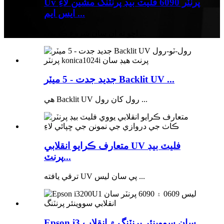
Uv پرنٽر 6090 فليٽ بيڊ پرنٽنگ مشين لاءِ
ايس ايم ...
اچو ته ان سان شروع ڪريون ...
جديد جدت - 5 ميٽر Backlit UV ...
هي Backlit UV رول کان رول ...
متعارف ڪرايو انقلابي UV فليٽ بيڊ
پرنٽ...
ترقي يافته UV ​​پي سان ليس ...
Epson i3 سان سووينئر پرنٽنگ ۾ انقلاب