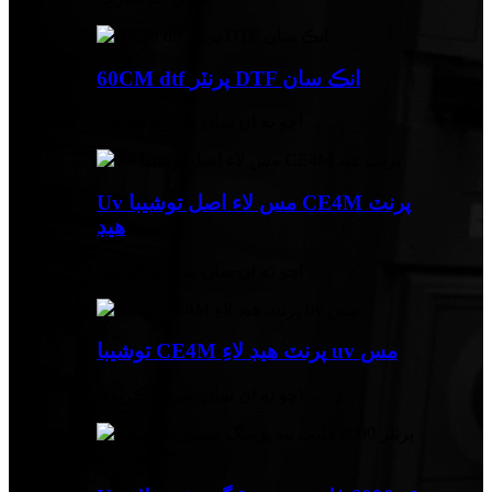
60CM dtf پرنٽر DTF انڪ سان
اچو ته ان سان شروع ڪريون ...
Uv مس لاء اصل توشيبا CE4M پرنٽ
هيڊ
اچو ته ان سان شروع ڪريون ...
توشيبا CE4M پرنٽ هيڊ لاءِ uv مس
اچو ته ان سان شروع ڪريون ...