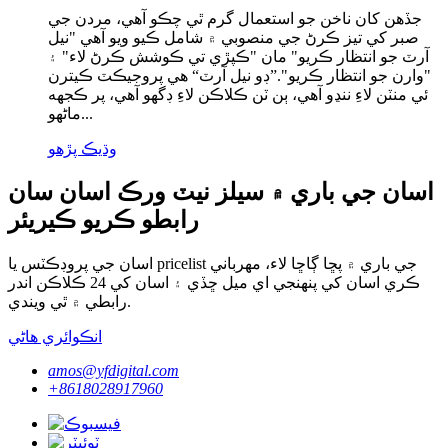
جڏهن کان ناخن جو استعمال گرم ٿي چڪو آهي، مردن جي
صبر کي تيز ڪرڻ جي منصوبي ۾ شامل ڪيو ويو آهي "نيل
آرٽ جو انتظار ڪريو" مان "ڪپڙي تي ڪوشش ڪرڻ لاء" ۽
"وارن جو انتظار ڪريو".”ڊو نيل آرٽ“ هي پروجيڪٽ ڪيترن
ئي منٽن لاءِ ننڍو آهي، ٻن ٽن ڪلاڪن لاءِ ڊگهو آهي، پر ڪجهه
ماڻهو...
وڌيڪ پڙهو
اسان جي باري ۾ سيلز نيٽ ورڪ اسان سان
رابطو ڪريو ڪيريئر
اسان جي پروڊڪٽس يا pricelist جي باري ۾ پڇا ڳاڇا لاء، مهرباني
ڪري اسان کي پنهنجي اي ميل ڇڏي ۽ اسان کي 24 ڪلاڪن اندر
رابطي ۾ ٿي ويندي.
انڪوائري هاڻي
amos@yfdigital.com
+8618028917960