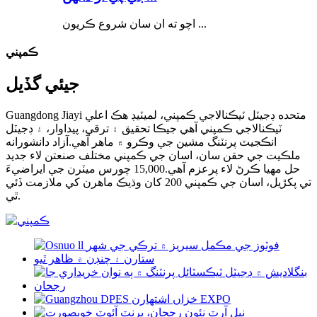
اچو ته ان سان شروع ڪريون ...
ڪمپني
جيئي گڏيل
Guangdong Jiayi متحده ڊجيٽل ٽيڪنالاجي ڪمپني، لميٽيڊ هڪ اعلي
ٽيڪنالاجي ڪمپني آهي جيڪا تحقيق ۽ ترقي، پيداوار، ۽ ڊجيٽل
انڪجيٽ پرنٽنگ مشين جي وڪرو ۾ ماهر آهي.آزاد دانشورانه
ملڪيت جي حقن سان، اسان جي ڪمپني مختلف صنعتن لاء جديد
حل مهيا ڪرڻ لاء پرعزم آهي.15,000 چورس ميٽرن جي ايراضيءَ
تي پکڙيل، اسان جي ڪمپني 200 کان وڌيڪ ماهرن کي ملازمت ڏئي
ٿي.