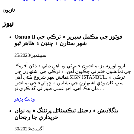
تازيون
نيوز
Osnuo ll فوٽوز جي مڪمل سيريز ۾ ترڪي جي
شهر ستارن ۽ چنڊن ۾ ظاهر ٿيو
سيپٽمبر/25/2023
تازو، اوورسيز نمائشون ختم ٿي ويا آهن.دبئي ۽ ڏکڻ آفريڪا
جي نمائشون ختم ٿي چڪيون آهن، ۽ ترڪي جي اشتهارن جي
نمائش ٻيهر شروع ڪئي آهي.SIGN ISTANBUL، ترڪي ۾
سڀ کان وڏي اشتهارن جي نشانين ۽ ڇپائيء جي نمائشن
مان هڪ آهي. اهو عملي طور تي گڏ ڪري ٿو ...
وڌيڪ پڙهو
بنگلاديش ۾ ڊجيٽل ٽيڪسٽائل پرنٽنگ ۾ ٻه نوان
خريداري جا رجحان
آگسٽ/30/2023