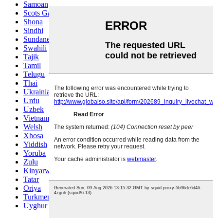
Samoan
Scots Gaelic
Shona
Sindhi
Sundanese
Swahili
Tajik
Tamil
Telugu
Thai
Ukrainian
Urdu
Uzbek
Vietnamese
Welsh
Xhosa
Yiddish
Yoruba
Zulu
Kinyarwanda
Tatar
Oriya
Turkmen
Uyghur