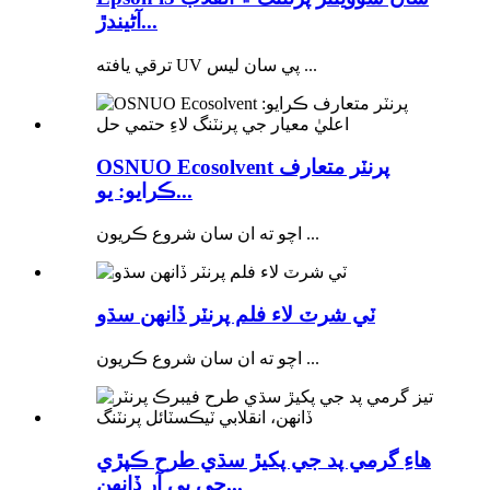
آڻيندڙ...
ترقي يافته UV ​​پي سان ليس ...
OSNUO Ecosolvent پرنٽر متعارف
ڪرايو: يو...
اچو ته ان سان شروع ڪريون ...
ٽي شرٽ لاء فلم پرنٽر ڏانهن سڌو
اچو ته ان سان شروع ڪريون ...
ھاءِ گرمي پد جي پکيڙ سڌي طرح ڪپڙي
جي پي آر ڏانھن...