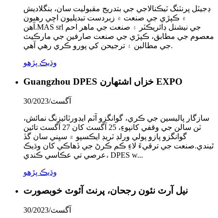
ڊجيٽل پرنٽنگ ٽيڪنالاجي جي بتدريج مقبوليت سان، بنگلاديش
۾ ڪپڙي جي صنعت ۾ زبردست تبديليون اچي رهيون
آهن.MAS srl جي نيشنل ڊائريڪٽر ۽ صنعت جي ماهر احم
معصوم جي مطابق، ڪپڙي جي صنعت صارفين جي مارڪيٽ
جي مطالبن ۽ ترجيحن کي پورو ڪري رهي آهي.
وڌيڪ پڙهو
Guangzhou DPES خزاں اشتهارن EXPO
آگسٽ/30/2023
سازگار پاليسين جي ڪري، گوانگزو آٽم ايڊورٽائيزنگ نمائش،
ٽن سالن جي وقفي کانپوءِ، 25 آگسٽ کان 27 آگسٽ تائين
گوانگزو پازو پولي ورلڊ ٽريڊ ايڪسپو ۾ سڀني سان گڏ
ٿيندي.صنعت جي ترقيءَ لاءِ ڪم ڪرڻ جي ڏهاڪي کان وڌيڪ
عرصي تي عڪاسي ڪندي، DPES w...
وڌيڪ پڙهو
نيل آرٽ نئون رجحان، پرنٽ آئوٽ خوبصورت
آگسٽ/30/2023