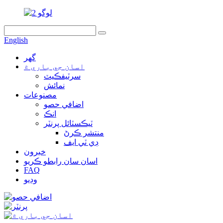
English
گهر
اسان جي باري ۾
سرٽيفڪيٽ
نمائش
مصنوعات
اضافي حصو
انڪ
ٽيڪسٽائل پرنٽر
منتشر ڪرڻ
ڊي ٽي ايف
خبرون
اسان سان رابطو ڪريو
FAQ
وڊيو