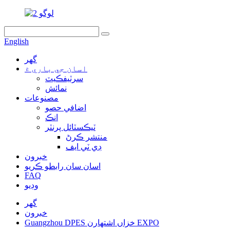
English
گهر
اسان جي باري ۾
سرٽيفڪيٽ
نمائش
مصنوعات
اضافي حصو
انڪ
ٽيڪسٽائل پرنٽر
منتشر ڪرڻ
ڊي ٽي ايف
خبرون
اسان سان رابطو ڪريو
FAQ
وڊيو
گهر
خبرون
Guangzhou DPES خزاں اشتهارن EXPO