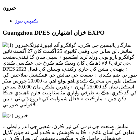
خبرون
ڪمپني نيوز
Guangzhou DPES خزاں اشتهارن EXPO
سازگار پاليسين جي ڪري، گوانگزو آٽم ايڊورٽائيزنگ
نمائش، ٽن سالن جي وقفي کانپوءِ، 25 آگسٽ کان 27 آگسٽ تائين
گوانگزو پازو پولي ورلڊ ٽريڊ ايڪسپو ۾ سڀني سان گڏ ٿيندي.صنعت
جي ترقيءَ لاءِ ڏهاڪي کان وڌيڪ ڪم ڪرڻ جي عڪاسي ڪندي،
DPES 2023 ۾ پنهنجي مشن کي جاري رکندي، وسيلن کي فعال
طور تي ضم ڪندي ۽ صنعت جي نمائش جي فنڪشنل صلاحيتن کي
مڪمل طور تي متحرڪ ڪندي.اهو توقع آهي ته 20,000 چورس ميٽر
اسڪيل سان گڏ 25,000 گهرن ۽ ٻاهرين ملڪن مان 20,000 سياحن
کي گڏ ڪري، هڪ ٻه طرفي واپاري مٽاسٽا پليٽ فارم ٺاهيندي جيڪا
ڏکڻ چين ۾ مارڪيٽ ۾ فعال شموليت کي فروغ ڏئي ٿي ۽ بين
الاقوامي طور تي.
نمائش صنعت جي ترقي کي تيز ڪرڻ، شعبي جي اندر رابطي ۽
تعاون کي آسان بڻائڻ ۾ ڪا به ڪوشش نه ڪندو آهي ته جيئن گڏيل
خوشحالي حاصل ڪري سگهجي.معيشت کي بحال ڪرڻ ۾،