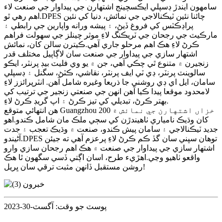
سامهون ايندڙ ڊسپلي ايڪسچينج اشتهارن جي پيداوار جي صنعت لاء
اهم رهي ٿو.DPES چائنا نئين ٽيڪنالاجي جي نمائش، دنيا کي نئين
پراڊڪٽس کي فروغ ڏيڻ، ۽ پيشه ورانه واپارين جي رابطي ۽
مارڪيٽ جي رجحان جي ٽريڪنگ لاءِ موثر چينلز جي سهولت فراهم
ڪرڻ لاءِ هڪ اهم مرحلو جاري آهي.ڪيترن سالن کان، نمائش
اشتهار سازي جي پيداوار جي صنعت سان لاڳاپيل مختلف قدر
زنجيرن ۾ متنوع ٿي چڪي آهي، جن ۾ يو وي فليٽ بيڊ پرنٽر، ايڪو
سالوينٽ پرنٽر، ڊي ٽي ايف پرنٽر، نقاشي، ڪٽڻ، سگنل ۽ ڊسپلي
سامان، ايل اي ڊي روشني جا ذريعا وغيره شامل آهن. انٽرپرائزز لاءِ
لامحدود موقعا پيدا ڪيا آھن انھن جي صنعتي زنجير جي ترتيب کي
بهتر ڪرڻ، تبديلي کي تيز ڪرڻ ۽ اپ گريڊ ڪرڻ لاءِ.
هن انتهائي متوقع Guangzhou خزاں اشتهارن جي نمائش ۾ 200
کان وڌيڪ نامياري ٺاهيندڙن کي سڄي ملڪ مان شامل ڪندو.اهو
جديد ٽيڪنالاجي ۽ سامان پيش ڪندو، صنعت ۾ وڌيڪ تعجب ۽ جدت
آڻيندو.DPES توهان سڀني سان گڏ ڪم ڪرڻ لاءِ پرعزم آهي ته جيئن
اشتهار سازي جي پيداوار جي صنعت ۾ هڪ اهم رجحان سازي وارو
واقعو ٺاهيو وڃي.اهڙيء طرح، اسان اڳتي ڏسي سگهون ٿا هڪ
روشن مستقبل ڏانهن مثبت ترقي سان ڀريل!
پوسٽ جو وقت: آگسٽ-30-2023