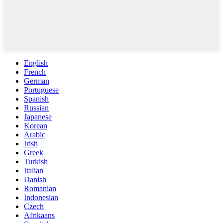
English
French
German
Portuguese
Spanish
Russian
Japanese
Korean
Arabic
Irish
Greek
Turkish
Italian
Danish
Romanian
Indonesian
Czech
Afrikaans