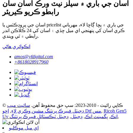
اسان جي باري ۾ سيلز نيٽ ورڪ اسان سان
رابطو ڪريو ڪيريئر
اسان جي پروڊڪٽس يا pricelist جي باري ۾ پڇا ڳاڇا لاء، مهرباني
ڪري اسان کي پنهنجي اي ميل ڇڏي ۽ اسان کي 24 ڪلاڪن اندر
رابطي ۾ ٿي ويندي.
انڪوائري هاڻي
amos@yfdigital.com
+8618028917960
© ڪاپي رائيٽ - 2010-2023: سڀ حق محفوظ آهن.
سائيٽ ميپ
Ricoh Gen5
,
اڇو Dtf مس
ڊجيٽل فيبرڪ پرنٽنگ مشين وڪري لاءِ
,
,
Uv انڪ
,
پگمينٽ انڪ
,
ڊجيٽل
,
ڊجيٽل ٽيڪسٽائل فيبرڪ پرنٽنگ
اي ميل موڪليو