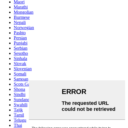
Maori
Marathi
Mongolian
Burmese
Nepali
Norwegian
Pashto
Persian
Punjabi
Serbian
Sesotho
Sinhala
Slovak
Slovenian
Somali
Samoan
Scots Gaelic
Shona
Sindhi
Sundanese
Swahili
Tajik
Tamil
Telugu
Thai