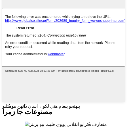
پنهنجو پيغام هتي لکو ۽ اسان ڏانهن موڪليو
مصنوعات جا زمرا