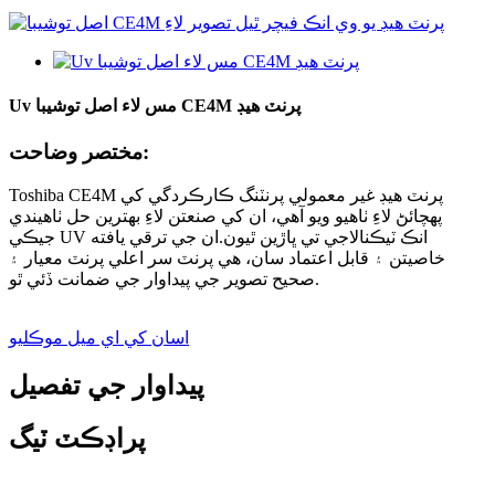
Uv مس لاء اصل توشيبا CE4M پرنٽ هيڊ
مختصر وضاحت:
Toshiba CE4M پرنٽ هيڊ غير معمولي پرنٽنگ ڪارڪردگي کي
پهچائڻ لاءِ ٺاهيو ويو آهي، ان کي صنعتن لاءِ بهترين حل ٺاهيندي
جيڪي UV انڪ ٽيڪنالاجي تي ڀاڙين ٿيون.ان جي ترقي يافته
خاصيتن ۽ قابل اعتماد سان، هي پرنٽ سر اعلي پرنٽ معيار ۽
صحيح تصوير جي پيداوار جي ضمانت ڏئي ٿو.
اسان کي اي ميل موڪليو
پيداوار جي تفصيل
پراڊڪٽ ٽيگ