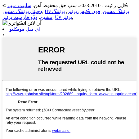
© ڪاپي رائيٽ - 2010-2023: سڀ حق محفوظ آهن.
سائيٽ ميپ
Uv پرنٽنگ مشين
,
فون ڪيس پرنٽر
,
پرنٽنگ
,
ڊجيٽل پرنٽنگ مشين
,
Uv پرنٽر
,
مشين
,
وڏو فارميٽ پرنٽر
اي ميل موڪليو
x