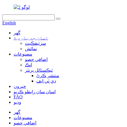
English
گهر
اسان جي باري ۾
سرٽيفڪيٽ
نمائش
مصنوعات
اضافي حصو
انڪ
ٽيڪسٽائل پرنٽر
منتشر ڪرڻ
ڊي ٽي ايف
خبرون
اسان سان رابطو ڪريو
FAQ
وڊيو
گهر
مصنوعات
اضافي حصو