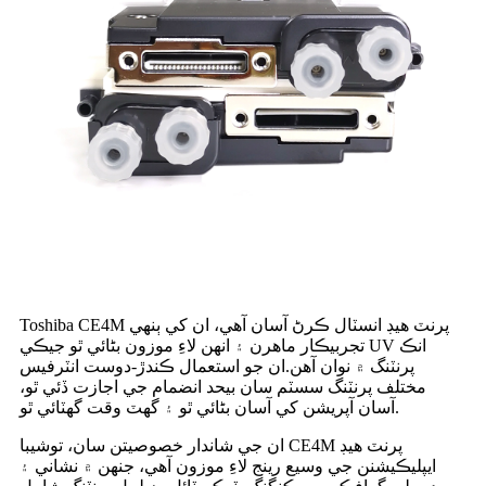
Toshiba CE4M پرنٽ هيڊ انسٽال ڪرڻ آسان آهي، ان کي ٻنهي
تجربيڪار ماهرن ۽ انهن لاءِ موزون بڻائي ٿو جيڪي UV انڪ
پرنٽنگ ۾ نوان آهن.ان جو استعمال ڪندڙ-دوست انٽرفيس
مختلف پرنٽنگ سسٽم سان بيحد انضمام جي اجازت ڏئي ٿو،
آسان آپريشن کي آسان بڻائي ٿو ۽ گھٽ وقت گھٽائي ٿو.
ان جي شاندار خصوصيتن سان، توشيبا CE4M پرنٽ هيڊ
ايپليڪيشنن جي وسيع رينج لاءِ موزون آهي، جنهن ۾ نشاني ۽