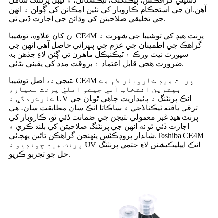
ڊسپلي گرافڪس، پيڪنگنگ، ٽيڪسٽائل، ۽ ليبل پرنٽنگ شامل
آهن.ان جي استحڪام ڪاروبار کي نئين امڪانن کي ڳولڻ ۽ انهن
جي تخليقي صلاحيتن کي وڌائڻ جي اجازت ڏئي ٿي.
ان کان علاوه، توشيبا CE4M پرنٽ هيڊ کي توشيبا جي شهرت ۽
گراهڪ جي اطمينان جي عزم جي پٺڀرائي حاصل آهي.انهن جي
سپورٽ نيٽ ورڪ ۽ ٽيڪنيڪل ماهرن تي ڳڻڻ لاءِ جڏهن به
ضرورت هجي قابل اعتماد ۽ بروقت مدد کي يقيني بڻائي.
نتيجي ۾، اصل توشيبا CE4M پرنٽ هيڊ ڪاروبار لاءِ هڪ
بهترين انتخاب آهي جيڪو اعليٰ پرنٽ معيار،
ڪارڪردگي ۽ UV انڪ پرنٽنگ ۾ پائيداريت چاهي ٿو.ان جي
ترقي يافته ٽيڪنالاجي ۽ ساڪاتا انڪ سان مطابقت سان، هي
پرنٽ هيڊ غير معمولي نتيجن جي ضمانت ڏئي ٿو، ڪاروبار کي
اجازت ڏئي ٿو ته انهن جي پرنٽنگ صلاحيتن کي بلند ڪري ۽
شاندار پروڊڪٽس پنهنجن گراهڪن تائين پهچائي.Toshiba CE4M
پرنٽ هيڊ چونڊيو ۽ UV انڪ ايپليڪيشنن لاءِ حتمي پرنٽنگ
حل جو تجربو ڪريو.