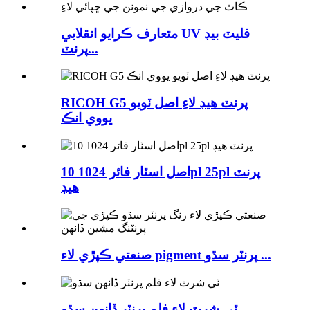
متعارف ڪرايو انقلابي UV فليٽ بيڊ
پرنٽ...
RICOH G5 پرنٽ هيڊ لاءِ اصل ٽويو
يووي انڪ
اصل اسٽار فائر 1024 10pl 25pl پرنٽ
هيڊ
صنعتي ڪپڙي لاء pigment پرنٽر سڌو ...
ٽي شرٽ لاء فلم پرنٽر ڏانهن سڌو