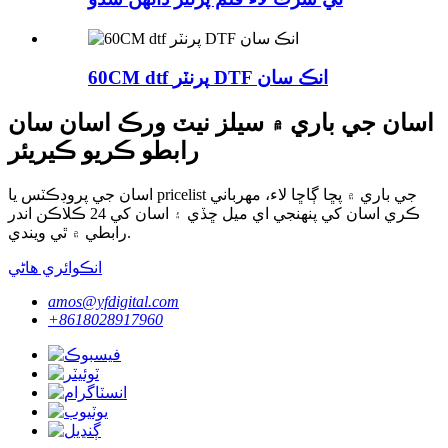
60CM dtf پرنٽر DTF انڪ سان
اسان جي باري ۾ سيلز نيٽ ورڪ اسان سان
رابطو ڪريو ڪيريئر
اسان جي پروڊڪٽس يا pricelist جي باري ۾ پڇا ڳاڇا لاء، مهرباني
ڪري اسان کي پنهنجي اي ميل ڇڏي ۽ اسان کي 24 ڪلاڪن اندر
رابطي ۾ ٿي ويندي.
انڪوائري هاڻي
amos@yfdigital.com
+8618028917960