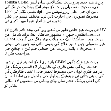
Toshiba CE4M پرنٽ هيڊ جديد پيزو پرنٽ ٽيڪنالاجي سان ليس
آهي، صحيح ۽ تفصيلي پرنٽ لاءِ موثر انڪ بوندليٽ جيٽنگ کي
يقيني بڻائي ٿي.1200 dpi تائين ان جي اعلي ريزوليوشن تيز ۽
متحرڪ تصويرن جي اجازت ڏئي ٿي، مختلف قسم جي ذيلي
ذخيرو تي شاندار نتيجا مهيا ڪري ٿي.
هي پرنٽ هيڊ خاص طور تي ٺاهيو ويو آهي بيحد ڪم ڪرڻ لاءِ UV
انڪس، جنهن ۾ مشهور ساڪاتا انڪ برانڊ شامل آهن.Toshiba
CE4M پرنٽ هيڊ ۽ ساڪاتا انڪ جو ميلاپ بهتر رنگ جي گامٽ،
غير معمولي چپن ۽ تيز علاج کي يقيني بڻائي ٿو، جنهن جي نتيجي
۾ متحرڪ ۽ پائيدار پرنٽ آهن جيڪي ختم ٿيڻ ۽ ڇڪڻ جي
مزاحمت ڪن ٿا.
پائيداريءَ لاءِ انجنيئر ٿيل، توشيبا CE4M پرنٽ هيڊ هڪ ڊگهي
خدمت زندگي پيش ڪري ٿو، ڪاروبار لاءِ قيمتي پرنٽنگ حل
فراهم ڪري ٿو.ان جي مضبوط تعمير قابل اعتماد ڪارڪردگي
کي يقيني بڻائي ٿي جيتوڻيڪ پيداوار جي ماحول جي تقاضا ۾، ان
کي اعلي پرنٽنگ حجم سان وڏي پيماني تي منصوبن لاء مثالي
بڻائي ٿو.