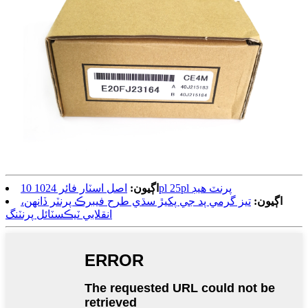
اصل اسٽار فائر 1024 10pl 25pl پرنٽ هيڊ
اڳيون:
اڳيون:
تيز گرمي پد جي پکيڙ سڌي طرح فيبرڪ پرنٽر ڏانهن،
انقلابي ٽيڪسٽائل پرنٽنگ