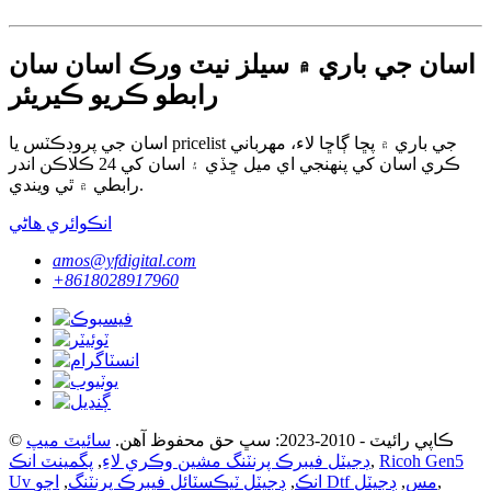
اسان جي باري ۾ سيلز نيٽ ورڪ اسان سان
رابطو ڪريو ڪيريئر
اسان جي پروڊڪٽس يا pricelist جي باري ۾ پڇا ڳاڇا لاء، مهرباني
ڪري اسان کي پنهنجي اي ميل ڇڏي ۽ اسان کي 24 ڪلاڪن اندر
رابطي ۾ ٿي ويندي.
انڪوائري هاڻي
amos@yfdigital.com
+8618028917960
© ڪاپي رائيٽ - 2010-2023: سڀ حق محفوظ آهن.
سائيٽ ميپ
Ricoh Gen5
,
ڊجيٽل فيبرڪ پرنٽنگ مشين وڪري لاءِ
,
پگمينٽ انڪ
,
اڇو Dtf مس
,
ڊجيٽل
Uv انڪ
,
ڊجيٽل ٽيڪسٽائل فيبرڪ پرنٽنگ
,