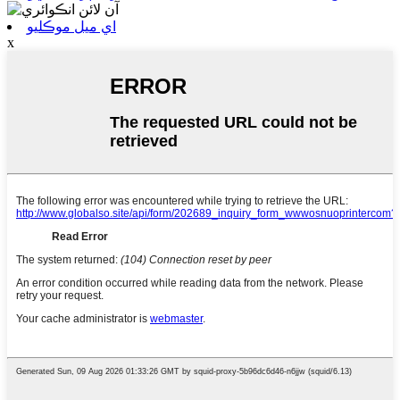
اي ميل موڪليو
x