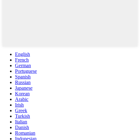
English
French
German
Portuguese
Spanish
Russian
Japanese
Korean
Arabic
Irish
Greek
Turkish
Italian
Danish
Romanian
Indonesian