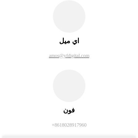
اي ميل
amos@yfdigital.com
فون
+8618028917960