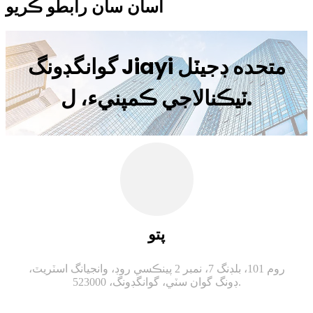
اسان سان رابطو ڪريو
گوانگڊونگ Jiayi متحده ڊجيٽل
ٽيڪنالاجي ڪمپنيء، ل.
پتو
روم 101، بلڊنگ 7، نمبر 2 پينڪسي روڊ، وانجيانگ اسٽريٽ،
ڊونگ گوان سٽي، گوانگڊونگ، 523000.