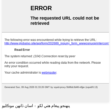
پنهنجو پيغام هتي لکو ۽ اسان ڏانهن موڪليو